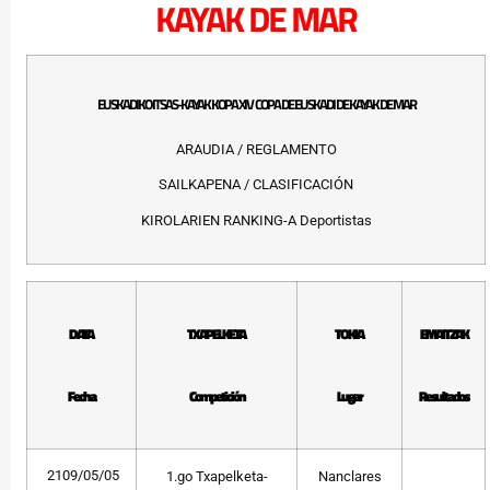
KAYAK DE MAR
EUSKADIKO ITSAS-KAYAK KOPA XIV COPA DE EUSKADI DE KAYAK DE MAR
ARAUDIA / REGLAMENTO
SAILKAPENA / CLASIFICACIÓN
KIROLARIEN RANKING-A Deportistas
DATA
TXAPELKETA
TOKIA
EMAITZAK
Fecha
Competición
Lugar
Resultados
2109/05/05
1.go Txapelketa-
Nanclares