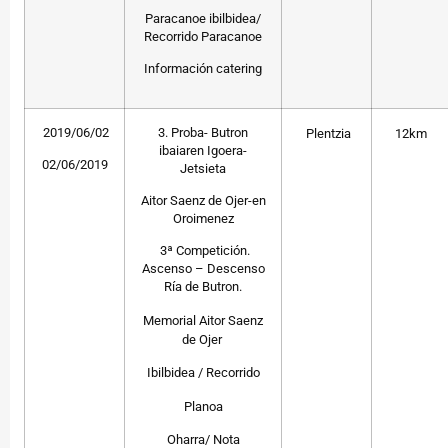
Paracanoe ibilbidea/
Recorrido Paracanoe
Información catering
2019/06/02
3. Proba- Butron
Plentzia
12km
ibaiaren Igoera-
02/06/2019
Jetsieta
Aitor Saenz de Ojer-en
Oroimenez
3ª Competición.
Ascenso – Descenso
Ría de Butron.
Memorial Aitor Saenz
de Ojer
Ibilbidea / Recorrido
Planoa
Oharra/ Nota