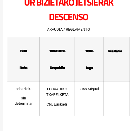
UR BIZIETAKO JETSIERAK
DESCENSO
ARAUDIA / REGLAMENTO
DATA
TXAPELKETA
TOKIA
Resultados
Fecha
Competición
Lugar
zehazteke
EUSKADIKO
San Miguel
TXAPELKETA
sin
determinar
Cto. Euskadi