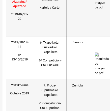
Atzeratua/
Aplazado
Kartela / Cartel
2019/09/28-
29
2019/10/12-
Zarautz
6. Txapelketa-
13
Euskadiko
Txapelketa
12-
13/10/2019
6ª Competición-
Cto. Euskadi
2019ko urria
7. Proba-
Zurriola
Gipuzkoako
Octubre 2019
Txapelketa
7ª Competición-
Cto. Gipuzkoa