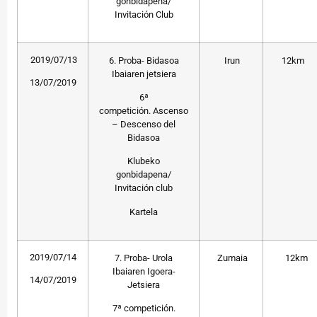
gonbidapena/
Invitación Club
2019/07/13
6. Proba- Bidasoa
Irun
12km
Ibaiaren jetsiera
13/07/2019
6ª
competición. Ascenso
– Descenso del
Bidasoa
Klubeko
gonbidapena/
Invitación club
Kartela
2019/07/14
7. Proba- Urola
Zumaia
12km
Ibaiaren Igoera-
14/07/2019
Jetsiera
7ª competición.