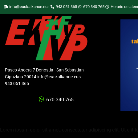
info@euskalkanoe.eus
943 051 365
670 340 765
Horario de aten
Paseo Anoeta 7 Donostia - San Sebastian
Gipuzkoa 20014 info@euskalkanoe.eus
943 051 365
670 340 765
Lorem ipsum dolor sit amet, consectetur adipiscing elit. Ut elit t