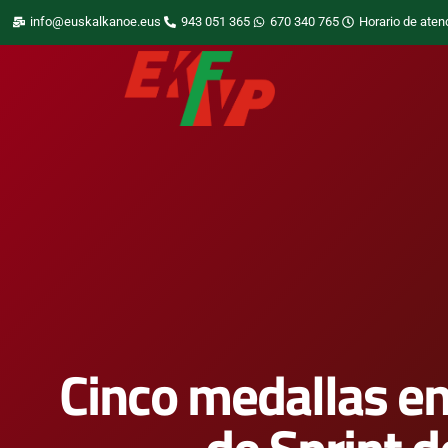
info@euskalkanoe.eus
943 051 365
670 340 765
Horario de aten
Cinco medallas e