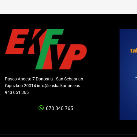
Paseo Anoeta 7 Donostia - San Sebastian
Gipuzkoa 20014 info@euskalkanoe.eus
943 051 365
670 340 765