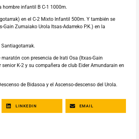
ía hombre infantil B C-1 1000m.
otarrak) en el C-2 Mixto Infantil 500m. Y también se
-Gain Zumaiako Urola Itsas-Adarreko P.K.) en la
. Santiagotarrak.
 maratón con presencia de Irati Osa (Itxas-Gain
er senior K-2 y su compañera de club Eider Amundarain en
 Descenso de Bidasoa y el Ascenso-descenso del Urola.
LINKEDIN
EMAIL