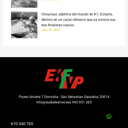
Chourraut, séptima del mundo en K1; Echaniz,
décimo en un canal olímpico que ya conoce sus
dos finalistas vascos
julio 24, 2026
Paseo Anoeta 7 Donostia - San Sebastian Gipuzkoa 20014
info@euskalkanoe.eus 943 051 365
670 340 765