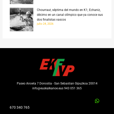
Chourraut, séptima del mundo en K1; Echaniz,
décimo en un canal olímpico que ya conoce sus
dos finalistas vascos
julio 24, 2026
Paseo Anoeta 7 Donostia - San Sebastian Gipuzkoa 20014
info@euskalkanoe.eus 943 051 365
670 340 765