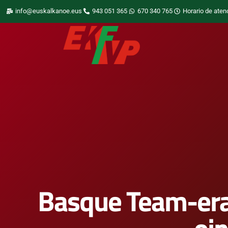
info@euskalkanoe.eus
943 051 365
670 340 765
Horario de aten
Basque Team-era