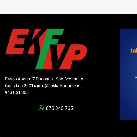
Paseo Anoeta 7 Donostia - San Sebastian
Gipuzkoa 20014 info@euskalkanoe.eus
943 051 365
670 340 765