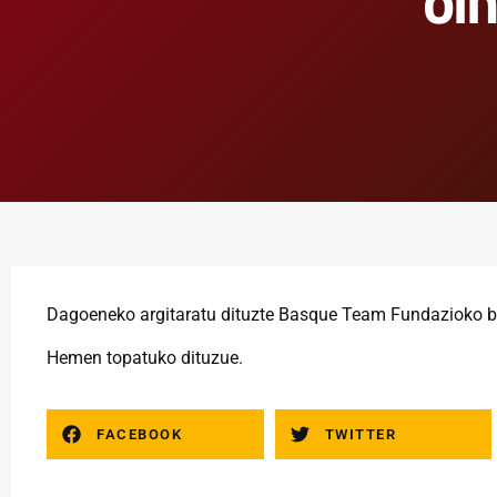
oi
Dagoeneko argitaratu dituzte Basque Team Fundazioko be
Hemen
topatuko dituzue.
FACEBOOK
TWITTER