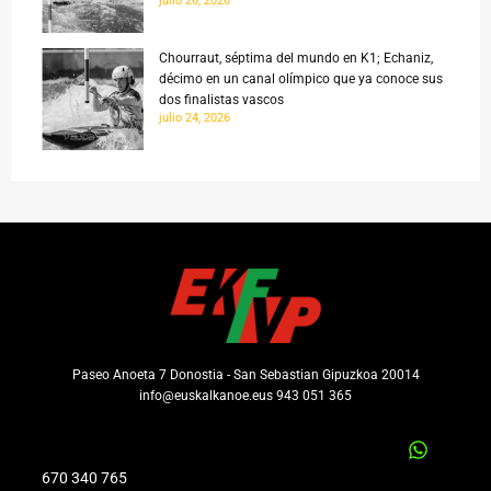
julio 26, 2026
Chourraut, séptima del mundo en K1; Echaniz,
décimo en un canal olímpico que ya conoce sus
dos finalistas vascos
julio 24, 2026
Paseo Anoeta 7 Donostia - San Sebastian Gipuzkoa 20014
info@euskalkanoe.eus 943 051 365
670 340 765