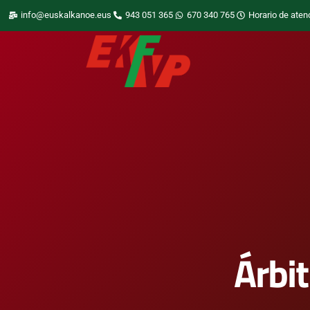
info@euskalkanoe.eus
943 051 365
670 340 765
Horario de aten
Árbit