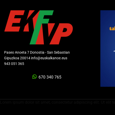
Paseo Anoeta 7 Donostia - San Sebastian
Gipuzkoa 20014 info@euskalkanoe.eus
943 051 365
670 340 765
Lorem ipsum dolor sit amet, consectetur adipiscing elit. Ut elit t