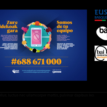
ellus, luctus nec ullamcorper mattis, pulvinar dapibus leo.