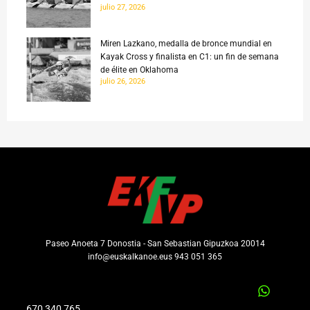
julio 27, 2026
Miren Lazkano, medalla de bronce mundial en
Kayak Cross y finalista en C1: un fin de semana
de élite en Oklahoma
julio 26, 2026
Paseo Anoeta 7 Donostia - San Sebastian Gipuzkoa 20014
info@euskalkanoe.eus 943 051 365
670 340 765