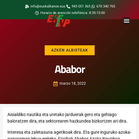
info@euskalkanoe.eus
943 051 365
670 340 765
Horario de atención telefónica: 8:30-15:00
AZKEN ALBISTEAK
Ababor
marzo 18, 2022
Aisialdiko nautika eta uretako jarduerak gero eta gehiago
baloratzen dira, eta sektorearen hazkundea bizkortzen ari dira.
Interesa eta zaletasuna agerikoak dira. Eta gure inguruko azoka-
panoraman lekua egiteko, Ficobak Ababor Azoka Nautikoa