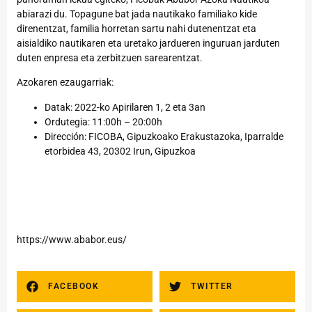
abiarazi du. Topagune bat jada nautikako familiako kide
direnentzat, familia horretan sartu nahi dutenentzat eta
aisialdiko nautikaren eta uretako jardueren inguruan jarduten
duten enpresa eta zerbitzuen sarearentzat.
Azokaren ezaugarriak:
Datak: 2022-ko Apirilaren 1, 2 eta 3an
Ordutegia: 11:00h – 20:00h
Dirección: FICOBA, Gipuzkoako Erakustazoka, Iparralde
etorbidea 43, 20302 Irun, Gipuzkoa
https://www.ababor.eus/
FACEBOOK
TWITTER