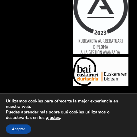
Lorem ipsum dolor sit amet, consectetur adipiscing elit. Ut elit tellus,
Utilizamos cookies para ofrecerte la mejor experiencia en
luctus nec ullamcorper mattis, pulvinar dapibus leo.
nuestra web.
Puedes aprender más sobre qué cookies utilizamos o
desactivarlas en los
ajustes
.
Aceptar
Política de privacidad
Aviso legal
Política de cookies
Contacto