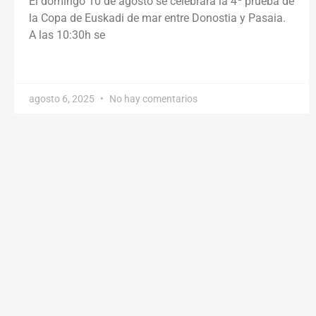
El domingo 10 de agosto se celebrará la 4ª prueba de
la Copa de Euskadi de mar entre Donostia y Pasaia.
A las 10:30h se
agosto 6, 2025
No hay comentarios