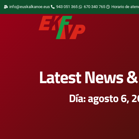
info@euskalkanoe.eus
943 051 365
670 340 765
Horario de aten
Latest News & 
Día: agosto 6, 