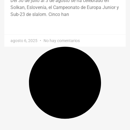
Del 30 de julio al 3 de agosto se ha celebrado en
Solkan, Eslovenía, el Campeonato de Europa Junior y
Sub-23 de slalom. Cinco han
agosto 6, 2025
No hay comentarios