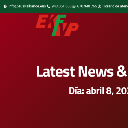
info@euskalkanoe.eus
943 051 365
670 340 765
Horario de aten
Latest News & 
Día: abril 8, 2