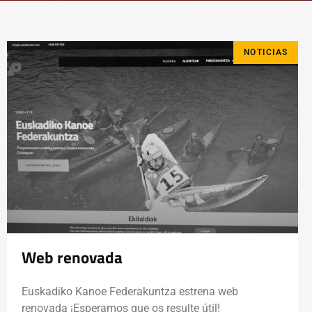
NOTICIAS
Web renovada
Euskadiko Kanoe Federakuntza estrena web
renovada ¡Esperamos que os resulte útil!