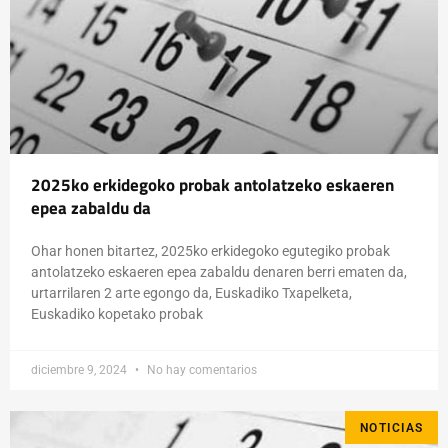
2025ko erkidegoko probak antolatzeko eskaeren
epea zabaldu da
Ohar honen bitartez, 2025ko erkidegoko egutegiko probak
antolatzeko eskaeren epea zabaldu denaren berri ematen da,
urtarrilaren 2 arte egongo da, Euskadiko Txapelketa,
Euskadiko kopetako probak
diciembre 9, 2024
No hay comentarios
NOTICIAS