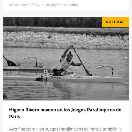
septiembre 9, 2024
No hay comentarios
NOTICIAS
Higinio Rivero noveno en los Juegos Paralímpicos de
Paris
Ayer finalizaron los Juegos Paralímpicos de Paris y también la