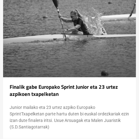
Finalik gabe Europako Sprint Junior eta 23 urtez
azpikoen txapelketan
Junior mailako eta 23 urtez azpiko Europako
SprintTxapelketan parte hartu duten bi euskal ordezkariak ezin
izan dute finalera iritsi. Uxue Arsuagak eta Malen Juaristik
(S.D.Santiagotarrak)