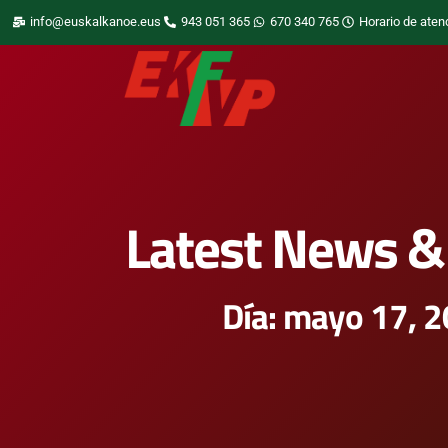
info@euskalkanoe.eus
943 051 365
670 340 765
Horario de aten
Latest News & 
Día: mayo 17, 