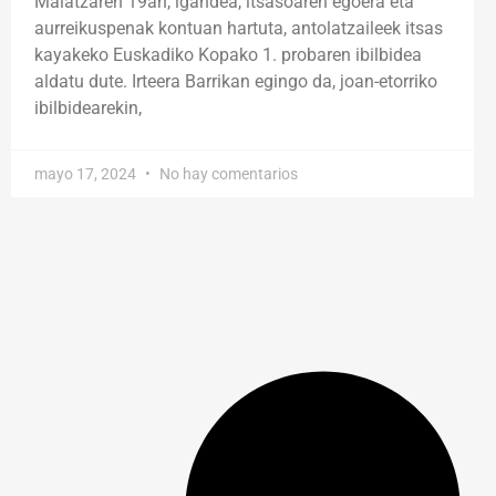
Maiatzaren 19an, igandea, itsasoaren egoera eta
aurreikuspenak kontuan hartuta, antolatzaileek itsas
kayakeko Euskadiko Kopako 1. probaren ibilbidea
aldatu dute. Irteera Barrikan egingo da, joan-etorriko
ibilbidearekin,
mayo 17, 2024
No hay comentarios