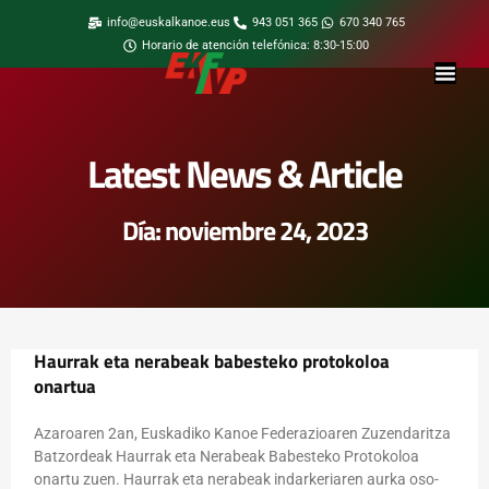
info@euskalkanoe.eus
943 051 365
670 340 765
Horario de atención telefónica: 8:30-15:00
Latest News & Article
Día: noviembre 24, 2023
Haurrak eta nerabeak babesteko protokoloa
onartua
Azaroaren 2an, Euskadiko Kanoe Federazioaren Zuzendaritza
Batzordeak Haurrak eta Nerabeak Babesteko Protokoloa
onartu zuen. Haurrak eta nerabeak indarkeriaren aurka oso-