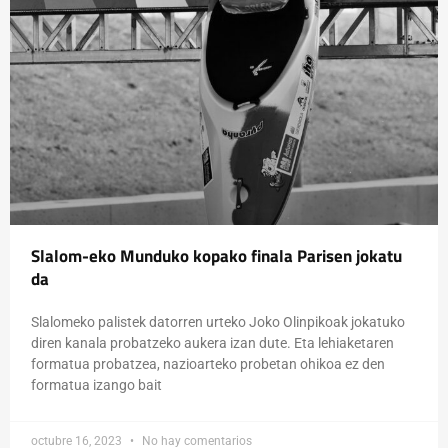
Slalom-eko Munduko kopako finala Parisen jokatu
da
Slalomeko palistek datorren urteko Joko Olinpikoak jokatuko
diren kanala probatzeko aukera izan dute. Eta lehiaketaren
formatua probatzea, nazioarteko probetan ohikoa ez den
formatua izango bait
octubre 16, 2023
No hay comentarios