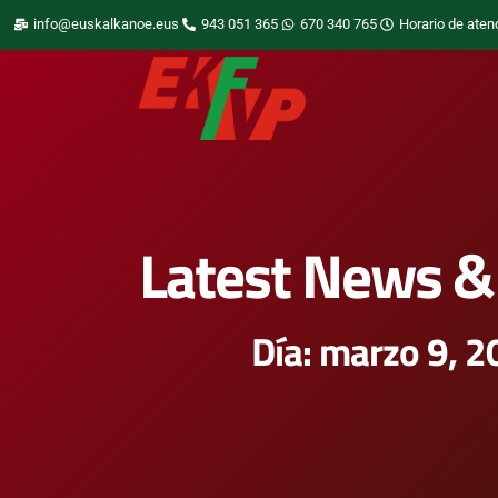
info@euskalkanoe.eus
943 051 365
670 340 765
Horario de aten
Latest News & 
Día: marzo 9, 