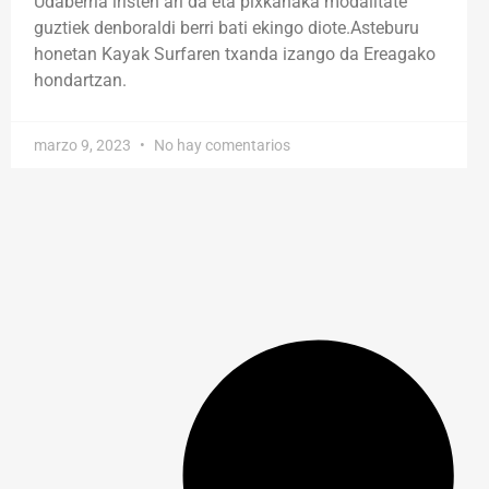
Udaberria iristen ari da eta pixkanaka modalitate
guztiek denboraldi berri bati ekingo diote.Asteburu
honetan Kayak Surfaren txanda izango da Ereagako
hondartzan.
marzo 9, 2023
No hay comentarios