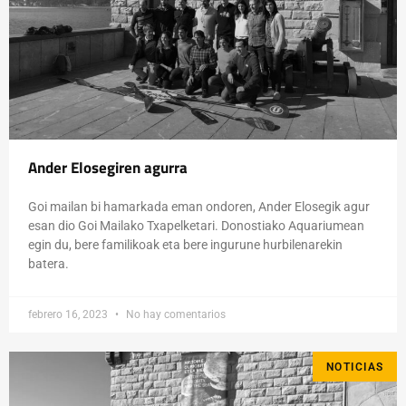
Ander Elosegiren agurra
Goi mailan bi hamarkada eman ondoren, Ander Elosegik agur
esan dio Goi Mailako Txapelketari. Donostiako Aquariumean
egin du, bere familikoak eta bere ingurune hurbilenarekin
batera.
febrero 16, 2023
No hay comentarios
NOTICIAS