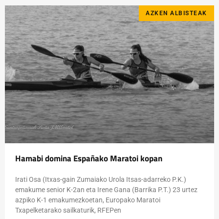
AZKEN ALBISTEAK
Hamabi domina Españako Maratoi kopan
Irati Osa (Itxas-gain Zumaiako Urola Itsas-adarreko P.K.)
emakume senior K-2an eta Irene Gana (Barrika P.T.) 23 urtez
azpiko K-1 emakumezkoetan, Europako Maratoi
Txapelketarako sailkaturik, RFEPen