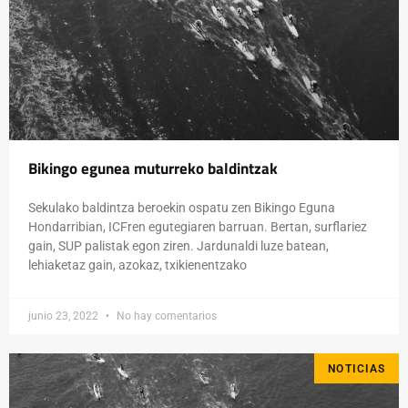
Bikingo egunea muturreko baldintzak
Sekulako baldintza beroekin ospatu zen Bikingo Eguna
Hondarribian, ICFren egutegiaren barruan. Bertan, surflariez
gain, SUP palistak egon ziren. Jardunaldi luze batean,
lehiaketaz gain, azokaz, txikienentzako
junio 23, 2022
No hay comentarios
NOTICIAS