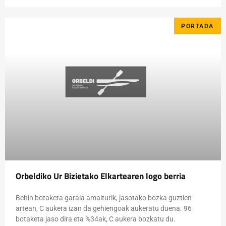
PORTADA
Orbeldiko Ur Bizietako Elkartearen logo berria
Behin botaketa garaia amaiturik, jasotako bozka guztien
artean, C aukera izan da gehiengoak aukeratu duena. 96
botaketa jaso dira eta %34ak, C aukera bozkatu du.