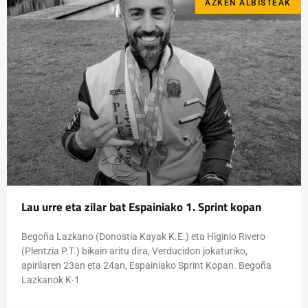
AZKEN ALBISTEAK
Lau urre eta zilar bat Espainiako 1. Sprint kopan
Begoña Lazkano (Donostia Kayak K.E.) eta Higinio Rivero
(Plentzia P.T.) bikain aritu dira, Verducidon jokaturiko,
apirilaren 23an eta 24an, Espainiako Sprint Kopan. Begoña
Lazkanok K-1