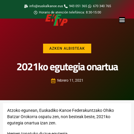
info@euskalkanoe.eus
943 051 365
670 340 765
Horario de atención telefónica: 8:30-15:00
AZKEN ALBISTEAK
2021ko egutegia onartua
febrero 11, 2021
Atzoko egunean, Euskadiko Kanoe Federakuntzako Ohiko
Batzar Orokorra ospatu zen, non besteak beste, 2021ko
egutegia onartua izan zen.
Hemen
topatuko duzue egutegia.