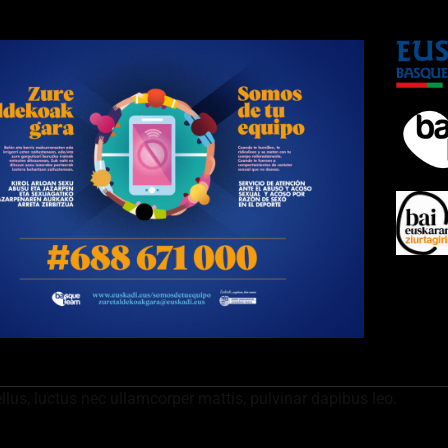
ellus, luctus nec ullamcorper mattis, pulvinar dapibus leo.