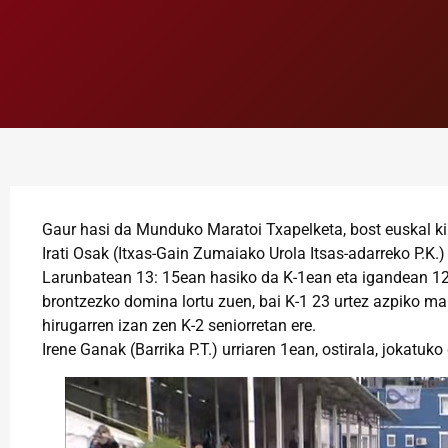
Gaur hasi da Munduko Maratoi Txapelketa, bost euskal kiro
Irati Osak (Itxas-Gain Zumaiako Urola Itsas-adarreko P.K
Larunbatean 13: 15ean hasiko da K-1ean eta igandean 12
brontzezko domina lortu zuen, bai K-1 23 urtez azpiko ma
hirugarren izan zen K-2 seniorretan ere.
Irene Ganak (Barrika P.T.) urriaren 1ean, ostirala, jokat