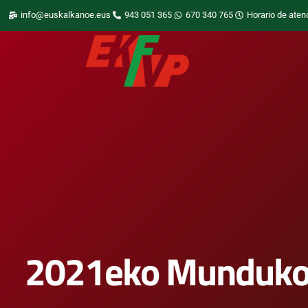
info@euskalkanoe.eus
943 051 365
670 340 765
Horario de aten
2021eko Munduko M