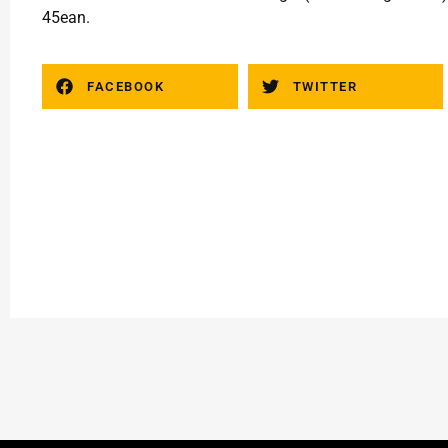
45ean.
FACEBOOK
TWITTER