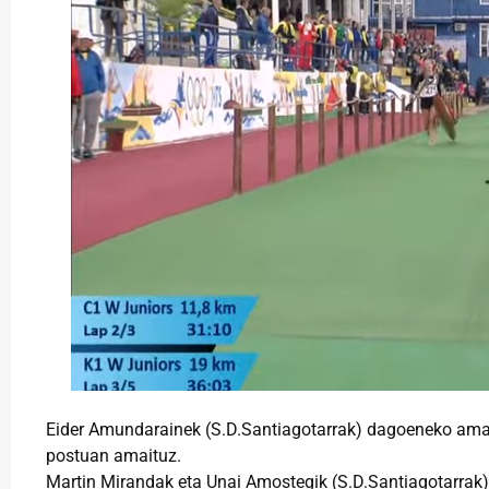
Eider Amundarainek (S.D.Santiagotarrak) dagoeneko amaitu
postuan amaituz.
Martin Mirandak eta Unai Amostegik (S.D.Santiagotarrak) 