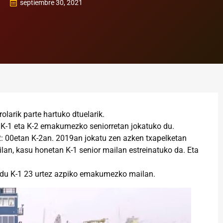
septiembre 30, 2021
larik parte hartuko dtuelarik.
.) K-1 eta K-2 emakumezko seniorretan jokatuko du.
: 00etan K-2an. 2019an jokatu zen azken txapelketan
ilan, kasu honetan K-1 senior mailan estreinatuko da. Eta
uko du K-1 23 urtez azpiko emakumezko mailan.