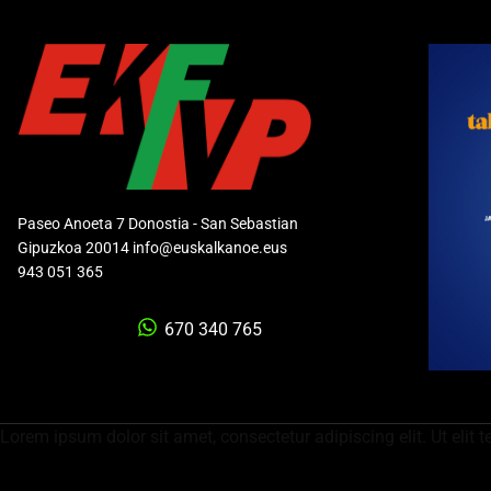
Paseo Anoeta 7 Donostia - San Sebastian
Gipuzkoa 20014 info@euskalkanoe.eus
943 051 365
670 340 765
Lorem ipsum dolor sit amet, consectetur adipiscing elit. Ut elit t