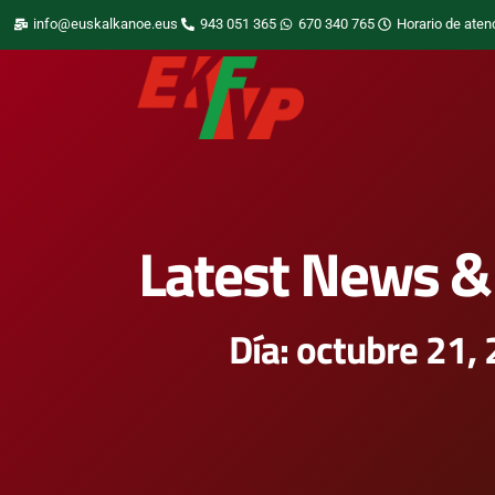
info@euskalkanoe.eus
943 051 365
670 340 765
Horario de aten
Latest News & 
Día: octubre 21,