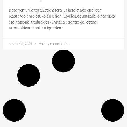
Datorren urriaren 22etik 24era, ur lasaietako epaileen
ikastaroa antolatuko da Orion. Epaile Laguntzaile, oinarrizko
eta nazional tituluak eskuratzea egongo da, ostiral
arratsaldean hasi eta igandean
octubre 8, 2021
No hay comentarios