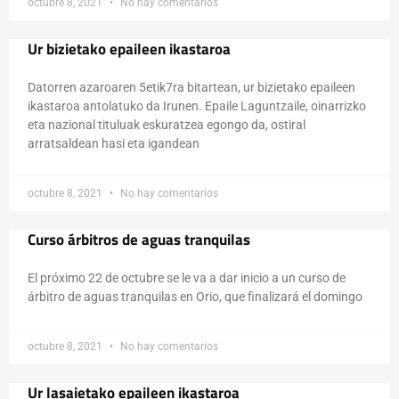
octubre 8, 2021
No hay comentarios
Ur bizietako epaileen ikastaroa
Datorren azaroaren 5etik7ra bitartean, ur bizietako epaileen
ikastaroa antolatuko da Irunen. Epaile Laguntzaile, oinarrizko
eta nazional tituluak eskuratzea egongo da, ostiral
arratsaldean hasi eta igandean
octubre 8, 2021
No hay comentarios
Curso árbitros de aguas tranquilas
El próximo 22 de octubre se le va a dar inicio a un curso de
árbitro de aguas tranquilas en Orio, que finalizará el domingo
octubre 8, 2021
No hay comentarios
Ur lasaietako epaileen ikastaroa