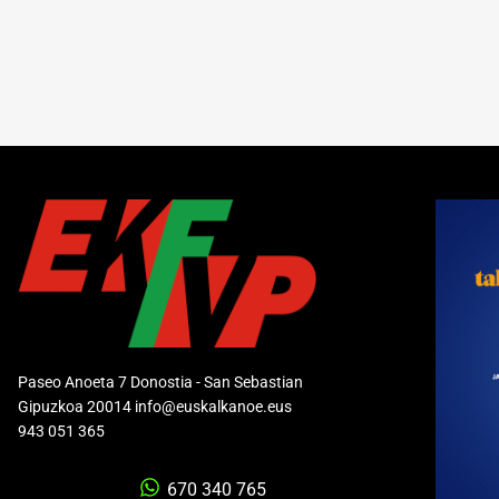
Paseo Anoeta 7 Donostia - San Sebastian
Gipuzkoa 20014 info@euskalkanoe.eus
943 051 365
670 340 765