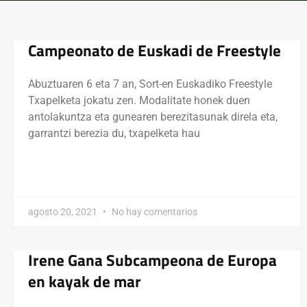
Campeonato de Euskadi de Freestyle
Abuztuaren 6 eta 7 an, Sort-en Euskadiko Freestyle
Txapelketa jokatu zen. Modalitate honek duen
antolakuntza eta gunearen berezitasunak direla eta,
garrantzi berezia du, txapelketa hau
agosto 20, 2021
No hay comentarios
Irene Gana Subcampeona de Europa
en kayak de mar