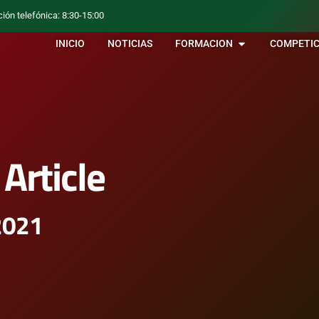
ción telefónica: 8:30-15:00
INICIO
NOTICIAS
FORMACION
COMPETIC
Article
 2021