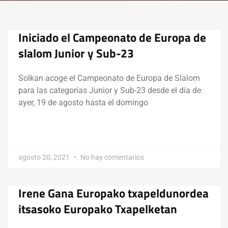
Iniciado el Campeonato de Europa de
slalom Junior y Sub-23
Solkan acoge el Campeonato de Europa de Slalom
para las categorías Junior y Sub-23 desde el día de
ayer, 19 de agosto hasta el domingo
agosto 20, 2021
No hay comentarios
Irene Gana Europako txapeldunordea
itsasoko Europako Txapelketan