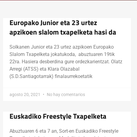
Europako Junior eta 23 urtez
apzikoen slalom txapelketa hasi da
Solkanen Junior eta 23 urtez azpikoen Europako
Slalom Txapelketa jokatukoda, abuztuaren 19tik
22ra. Hasiera desberdina gure ordezkarientzat. Olatz
Arregi (ATSS) eta Klara Olazabal
(S.D.Santiagotarrak) finalaurrekoetatik
agosto 20, 2021
No hay comentarios
Euskadiko Freestyle Txapelketa
Abuztuaren 6 eta 7 an, Sort-en Euskadiko Freestyle