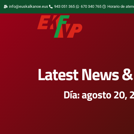
info@euskalkanoe.eus
943 051 365
670 340 765
Horario de aten
Latest News & 
Día: agosto 20,