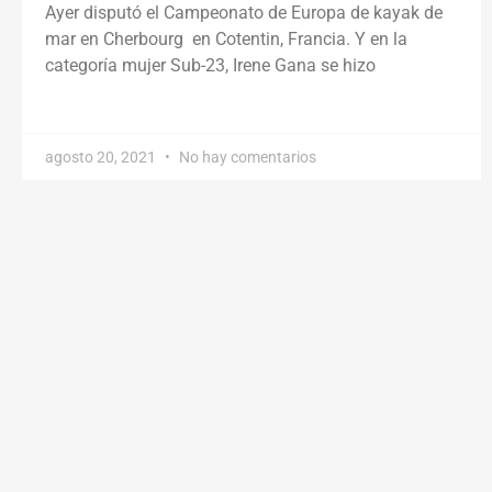
Ayer disputó el Campeonato de Europa de kayak de
mar en Cherbourg en Cotentin, Francia. Y en la
categoría mujer Sub-23, Irene Gana se hizo
agosto 20, 2021
No hay comentarios