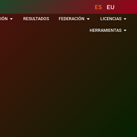
ES
EU
IÓN
RESULTADOS
FEDERACIÓN
LICENCIAS
HERRAMIENTAS