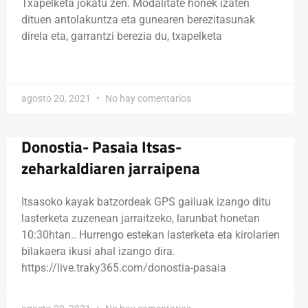
Txapelketa jokatu zen. Modalitate honek izaten
dituen antolakuntza eta gunearen berezitasunak
direla eta, garrantzi berezia du, txapelketa
agosto 20, 2021
No hay comentarios
Donostia- Pasaia Itsas-
zeharkaldiaren jarraipena
Itsasoko kayak batzordeak GPS gailuak izango ditu
lasterketa zuzenean jarraitzeko, larunbat honetan
10:30htan.. Hurrengo estekan lasterketa eta kirolarien
bilakaera ikusi ahal izango dira.
https://live.traky365.com/donostia-pasaia