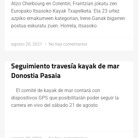
Atzo Cherbourg en Cotentin, Frantzian jokatu zen
Europako Itsasoko Kayak Txapelketa. Eta 23 urtez
azpiko emakumeen kategorian, Irene Ganak bigarren
postua eskuratu zuen. Horrela, itsasoko
agosto 20, 2021
No hay comentarios
Seguimiento travesía kayak de mar
Donostia Pasaia
El comité de kayak de mar contará con
dispositivos GPS que posibilitarán poder seguir la
carrera en vivo del sábado 21 de agosto