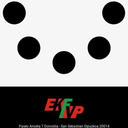
Paseo Anoeta 7 Donostia - San Sebastian Gipuzkoa 20014