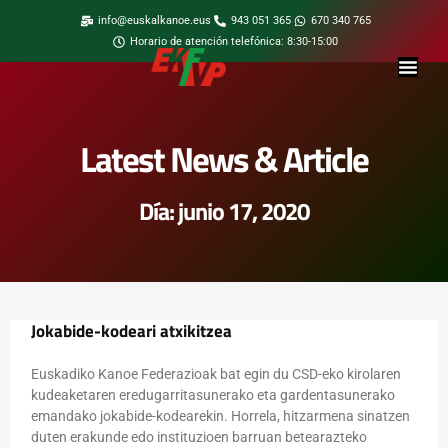
info@euskalkanoe.eus
943 051 365
670 340 765
Horario de atención telefónica: 8:30-15:00
Latest News & Article
Día: junio 17, 2020
Jokabide-kodeari atxikitzea
Euskadiko Kanoe Federazioak bat egin du CSD-eko kirolaren
kudeaketaren eredugarritasunerako eta gardentasunerako
emandako jokabide-kodearekin. Horrela, hitzarmena sinatzen
duten erakunde edo instituzioen barruan betearazteko