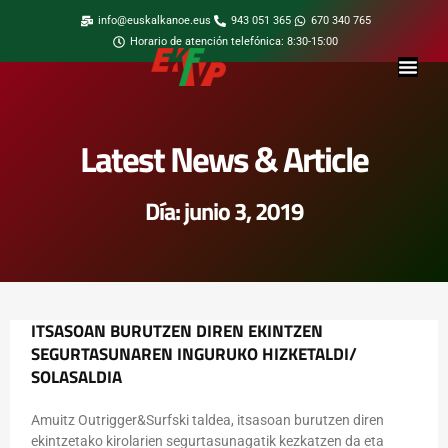
info@euskalkanoe.eus
943 051 365
670 340 765
Horario de atención telefónica: 8:30-15:00
Latest News & Article
Día: junio 3, 2019
ITSASOAN BURUTZEN DIREN EKINTZEN
SEGURTASUNAREN INGURUKO HIZKETALDI/
SOLASALDIA
Amuitz Outrigger&Surfski taldea, itsasoan burutzen diren
ekintzetako kirolarien segurtasunagatik kezkatzen da eta