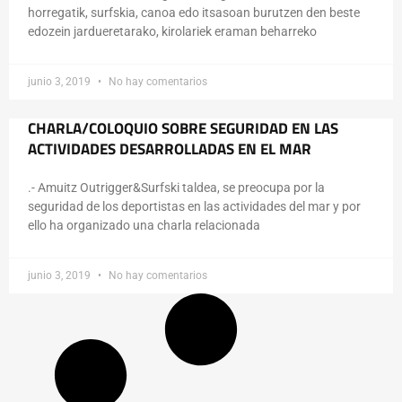
horregatik, surfskia, canoa edo itsasoan burutzen den beste
edozein jardueretarako, kirolariek eraman beharreko
junio 3, 2019
No hay comentarios
CHARLA/COLOQUIO SOBRE SEGURIDAD EN LAS
ACTIVIDADES DESARROLLADAS EN EL MAR
.- Amuitz Outrigger&Surfski taldea, se preocupa por la
seguridad de los deportistas en las actividades del mar y por
ello ha organizado una charla relacionada
junio 3, 2019
No hay comentarios