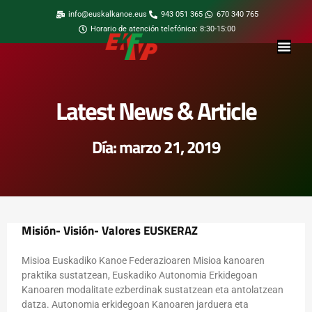
info@euskalkanoe.eus
943 051 365
670 340 765
Horario de atención telefónica: 8:30-15:00
Latest News & Article
Día: marzo 21, 2019
Misión- Visión- Valores EUSKERAZ
Misioa Euskadiko Kanoe Federazioaren Misioa kanoaren
praktika sustatzean, Euskadiko Autonomia Erkidegoan
Kanoaren modalitate ezberdinak sustatzean eta antolatzean
datza. Autonomia erkidegoan Kanoaren jarduera eta