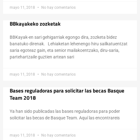
mayo 11, 2018
No hay comentarios
BBkayakeko zozketak
BBKayak-en sari gehigarriak egongo dira, zozketa bidez
banatuko direnak. Lehiaketan lehenengo hiru sailkatuentzat
saria egoteaz gain, eta senior mailakoentzako, diru-saria,
partehartzaile guztien artean sari
mayo 11, 2018
No hay comentarios
Bases reguladoras para solicitar las becas Basque
Team 2018
Ya han sido publicadas las bases reguladoras para poder
solicitar las becas de Basque Team. Aquí las encontrareis
mayo 11, 2018
No hay comentarios