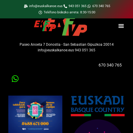
info@euskalkanoe.eus
943 051 365
670 340 765
Teléfono bidezko arreta: 8:30-15:00
Paseo Anoeta 7 Donostia - San Sebastian Gipuzkoa 20014
info@euskalkanoe.eus 943 051 365
670 340 765