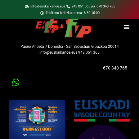
info@euskalkanoe.eus
943 051 365
670 340 765
Teléfono bidezko arreta: 8:30-15:00
Paseo Anoeta 7 Donostia - San Sebastian Gipuzkoa 20014
info@euskalkanoe.eus 943 051 365
670 340 765