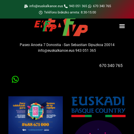
info@euskalkanoe.eus
943 051 365
670 340 765
Teléfono bidezko arreta: 8:30-15:00
Paseo Anoeta 7 Donostia - San Sebastian Gipuzkoa 20014
info@euskalkanoe.eus 943 051 365
670 340 765