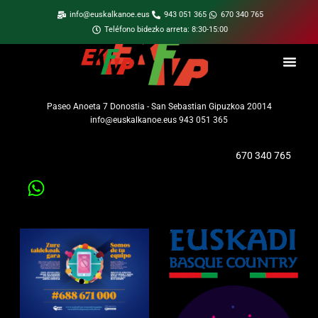
info@euskalkanoe.eus
943 051 365
670 340 765
Teléfono bidezko arreta: 8:30-15:00
Paseo Anoeta 7 Donostia - San Sebastian Gipuzkoa 20014
info@euskalkanoe.eus 943 051 365
670 340 765