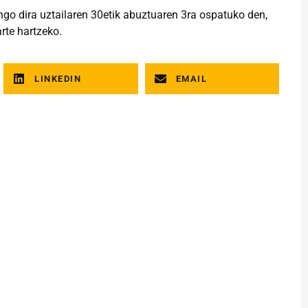
ngo dira uztailaren 30etik abuztuaren 3ra ospatuko den,
rte hartzeko.
LINKEDIN
EMAIL