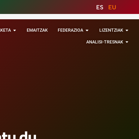
ES
EU
AKETA
EMAITZAK
FEDERAZIOA
LIZENTZIAK
ANALISI-TRESNAK
atu du