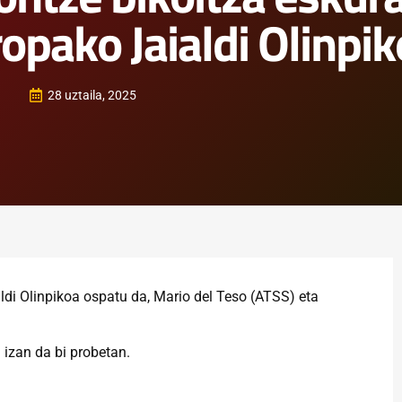
opako Jaialdi Olinpi
28 uztaila, 2025
di Olinpikoa ospatu da, Mario del Teso (ATSS) eta
 izan da bi probetan.