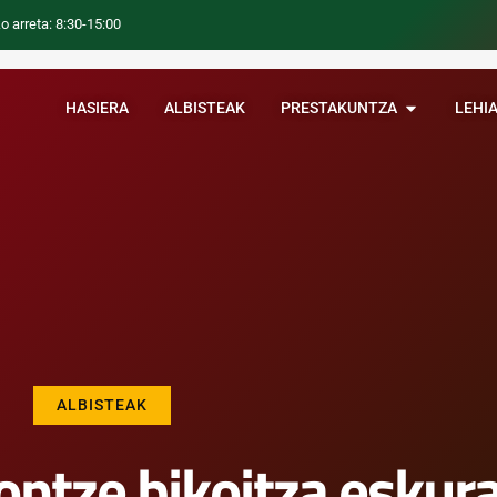
o arreta: 8:30-15:00
HASIERA
ALBISTEAK
PRESTAKUNTZA
LEHI
ALBISTEAK
ontze bikoitza eskur