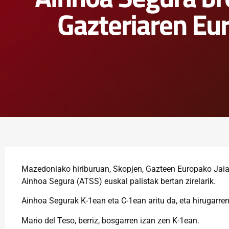
Gazteriaren Eur
Mazedoniako hiriburuan, Skopjen, Gazteen Europako Jaial
Ainhoa Segura (ATSS) euskal palistak bertan zirelarik.
Ainhoa Segurak K-1ean eta C-1ean aritu da, eta hirugarren
Mario del Teso, berriz, bosgarren izan zen K-1ean.