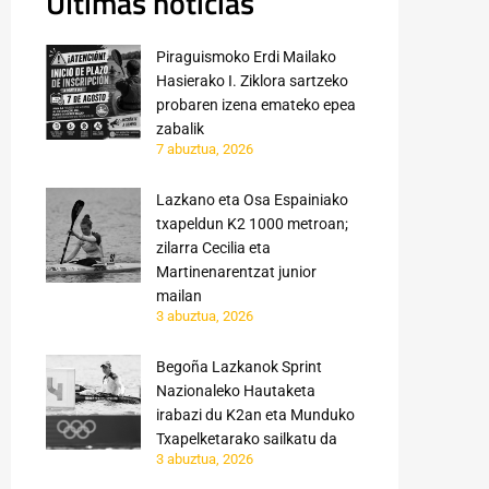
Últimas noticias
Piraguismoko Erdi Mailako
Hasierako I. Ziklora sartzeko
probaren izena emateko epea
zabalik
7 abuztua, 2026
Lazkano eta Osa Espainiako
txapeldun K2 1000 metroan;
zilarra Cecilia eta
Martinenarentzat junior
mailan
3 abuztua, 2026
Begoña Lazkanok Sprint
Nazionaleko Hautaketa
irabazi du K2an eta Munduko
Txapelketarako sailkatu da
3 abuztua, 2026