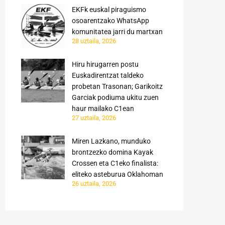
EKFk euskal piraguismo
osoarentzako WhatsApp
komunitatea jarri du martxan
28 uztaila, 2026
Hiru hirugarren postu
Euskadirentzat taldeko
probetan Trasonan; Garikoitz
Garciak podiuma ukitu zuen
haur mailako C1ean
27 uztaila, 2026
Miren Lazkano, munduko
brontzezko domina Kayak
Crossen eta C1eko finalista:
eliteko asteburua Oklahoman
26 uztaila, 2026