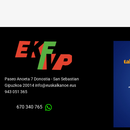
Paseo Anoeta 7 Donostia - San Sebastian
Gipuzkoa 20014 info@euskalkanoe.eus
943 051 365
670 340 765