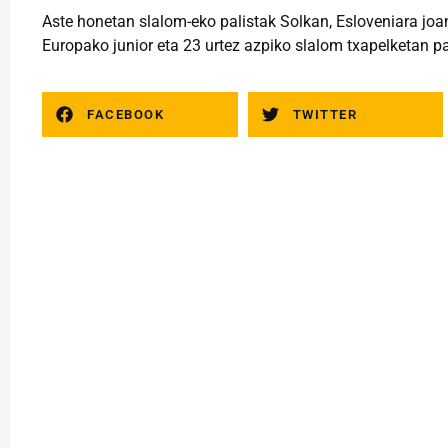
Aste honetan slalom-eko palistak Solkan, Esloveniara joa
Europako junior eta 23 urtez azpiko slalom txapelketan pa
FACEBOOK
TWITTER