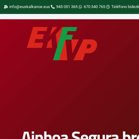
info@euskalkanoe.eus
943 051 365
670 340 765
Teléfono bidezk
Ainhoa Segura br