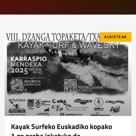
ALBISTEAK
Kayak Surfeko Euskadiko kopako
1.go proba jokatuko da