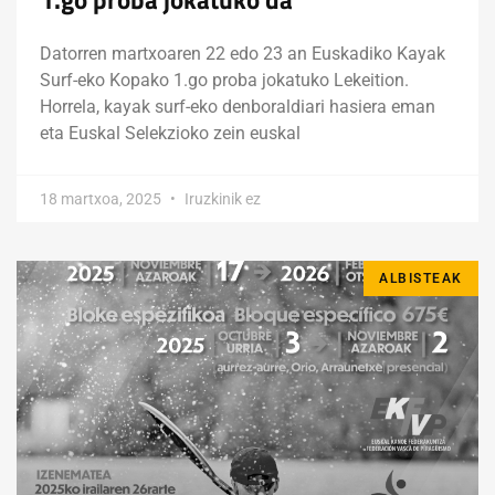
Datorren martxoaren 22 edo 23 an Euskadiko Kayak
Surf-eko Kopako 1.go proba jokatuko Lekeition.
Horrela, kayak surf-eko denboraldiari hasiera eman
eta Euskal Selekzioko zein euskal
18 martxoa, 2025
Iruzkinik ez
ALBISTEAK