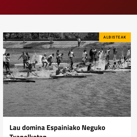
ALBISTEAK
Lau domina Espainiako Neguko
Txapelketan