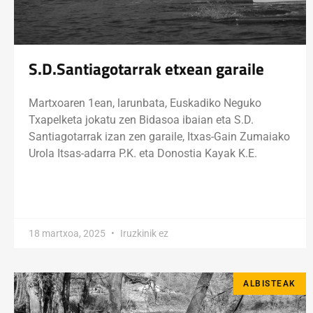
S.D.Santiagotarrak etxean garaile
Martxoaren 1ean, larunbata, Euskadiko Neguko
Txapelketa jokatu zen Bidasoa ibaian eta S.D.
Santiagotarrak izan zen garaile, Itxas-Gain Zumaiako
Urola Itsas-adarra P.K. eta Donostia Kayak K.E.
18 martxoa, 2025
Iruzkinik ez
ALBISTEAK