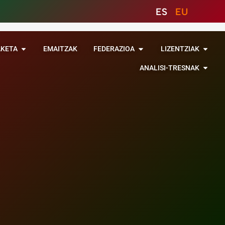
ES
EU
AKETA
EMAITZAK
FEDERAZIOA
LIZENTZIAK
ANALISI-TRESNAK