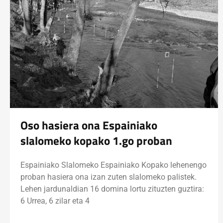
Oso hasiera ona Espainiako
slalomeko kopako 1.go proban
Espainiako Slalomeko Espainiako Kopako lehenengo
proban hasiera ona izan zuten slalomeko palistek.
Lehen jardunaldian 16 domina lortu zituzten guztira:
6 Urrea, 6 zilar eta 4