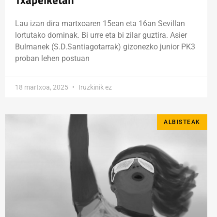
Lau izan dira martxoaren 15ean eta 16an Sevillan
lortutako dominak. Bi urre eta bi zilar guztira. Asier
Bulmanek (S.D.Santiagotarrak) gizonezko junior PK3
proban lehen postuan
18 martxoa, 2025
Iruzkinik ez
ALBISTEAK