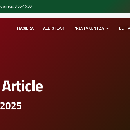
o arreta: 8:30-15:00
HASIERA
ALBISTEAK
PRESTAKUNTZA
LEHI
Article
 2025