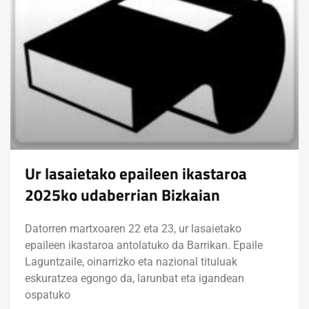
Ur lasaietako epaileen ikastaroa
2025ko udaberrian Bizkaian
Datorren martxoaren 22 eta 23, ur lasaietako
epaileen ikastaroa antolatuko da Barrikan. Epaile
Laguntzaile, oinarrizko eta nazional tituluak
eskuratzea egongo da, larunbat eta igandean
ospatuko