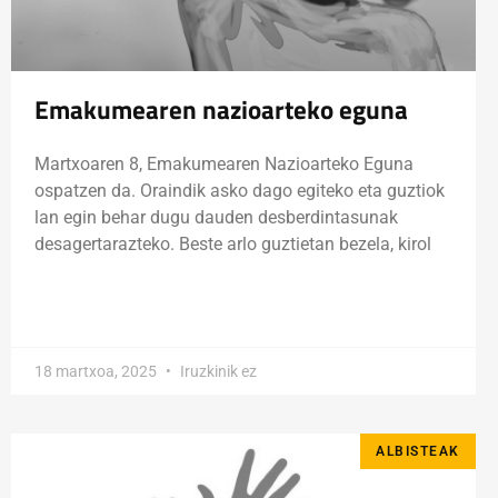
Emakumearen nazioarteko eguna
Martxoaren 8, Emakumearen Nazioarteko Eguna
ospatzen da. Oraindik asko dago egiteko eta guztiok
lan egin behar dugu dauden desberdintasunak
desagertarazteko. Beste arlo guztietan bezela, kirol
18 martxoa, 2025
Iruzkinik ez
ALBISTEAK