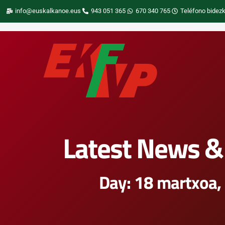
info@euskalkanoe.eus
943 051 365
670 340 765
Teléfono bidezk
Latest News & 
Day: 18 martxoa,