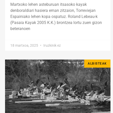
Martxoko lehen asteburuan itsasoko kayak
denboraldiari hasiera eman zitzaion, Torreviejan
Espainiako lehen kopa ospatuz. Roland Lebeau-k
(Pasaia Kayak 2005 K.K.) brontzea lortu zuen gizon
beteranoen
18 martxoa, 2025
Iruzkinik ez
ALBISTEAK