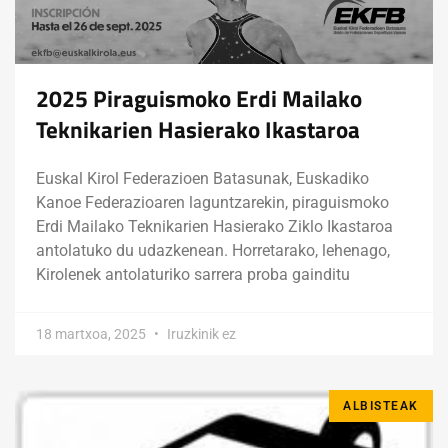
2025 Piraguismoko Erdi Mailako
Teknikarien Hasierako Ikastaroa
Euskal Kirol Federazioen Batasunak, Euskadiko
Kanoe Federazioaren laguntzarekin, piraguismoko
Erdi Mailako Teknikarien Hasierako Ziklo Ikastaroa
antolatuko du udazkenean. Horretarako, lehenago,
Kirolenek antolaturiko sarrera proba gainditu
18 martxoa, 2025
Iruzkinik ez
ALBISTEAK