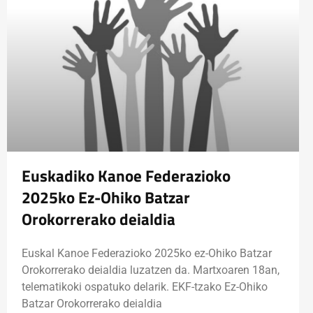
Euskadiko Kanoe Federazioko
2025ko Ez-Ohiko Batzar
Orokorrerako deialdia
Euskal Kanoe Federazioko 2025ko ez-Ohiko Batzar
Orokorrerako deialdia luzatzen da. Martxoaren 18an,
telematikoki ospatuko delarik. EKF-tzako Ez-Ohiko
Batzar Orokorrerako deialdia